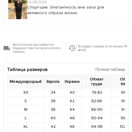
05.08.2026
Спорт-шик: Элегантность вне зала для
активного образа жизни
Бесплатная доставка по
Возврат товара в течение 14
Украине при полной оплате
дней
заказа
Таблица размеров
Полная таблица
Обхват
Обхва
Международный
Европа
Украина
груди
бёде
XS
34
40
78-82
86-9
S
36
42
82-86
90-9
M
38
44
86-90
94-9
L
40
46
90-94
98-10
XL
42
48
94-98
102-1