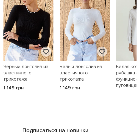
Черный лонгслив из
Белый лонгслив из
Белая кот
эластичного
эластичного
рубашка с
трикотажа
трикотажа
функцион
пуговицам
1 149 грн
1 149 грн
1 589 грн
Подписаться на новинки