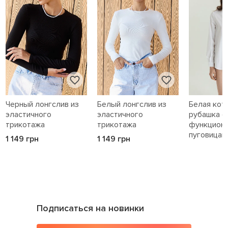
Черный лонгслив из
Белый лонгслив из
Белая кот
эластичного
эластичного
рубашка с
трикотажа
трикотажа
функцион
пуговицам
1 149 грн
1 149 грн
1 589 грн
Подписаться на новинки