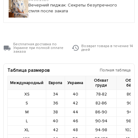
Вечерний пиджак: Секреты безупречного
стиля после заката
Бесплатная доставка по
Возврат товара в течение 14
Украине при полной оплате
дней
заказа
Таблица размеров
Полная таблица
Обхват
Обхва
Международный
Европа
Украина
груди
бёде
XS
34
40
78-82
86-9
S
36
42
82-86
90-9
M
38
44
86-90
94-9
L
40
46
90-94
98-10
XL
42
48
94-98
102-1