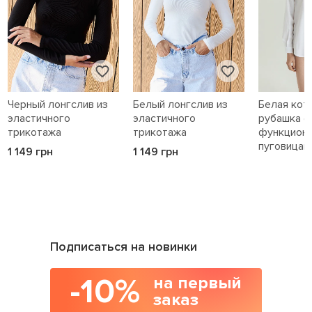
Черный лонгслив из
Белый лонгслив из
Белая кот
эластичного
эластичного
рубашка с
трикотажа
трикотажа
функцион
пуговицам
1 149 грн
1 149 грн
1 589 грн
Подписаться на новинки
-10%
на первый
заказ