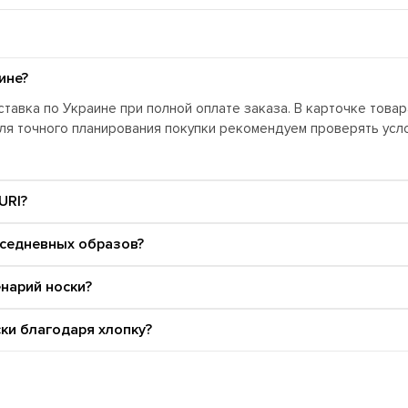
ине?
тавка по Украине при полной оплате заказа. В карточке това
Для точного планирования покупки рекомендуем проверять ус
URI?
вседневных образов?
енарий носки?
ки благодаря хлопку?