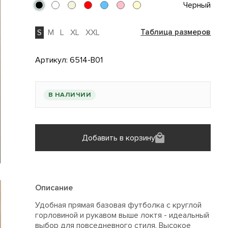
Черный
S
M
L
XL
XXL
Таблица размеров
Артикул:
6514-B01
В НАЛИЧИИ
Добавить в корзину
Описание
Удобная прямая базовая футболка с круглой
горловиной и рукавом выше локтя - идеальный
выбор для повседневного стиля. Высокое