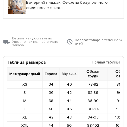
Вечерний пиджак: Секреты безупречного
стиля после заката
Бесплатная доставка по
Возврат товара в течение 14
Украине при полной оплате
дней
заказа
Таблица размеров
Полная таблица
Обхват
Обхва
Международный
Европа
Украина
груди
бёде
XS
34
40
78-82
86-9
S
36
42
82-86
90-9
M
38
44
86-90
94-9
L
40
46
90-94
98-10
XL
42
48
94-98
102-1
XXL
44
50
98-102
106-11