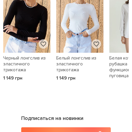
Черный лонгслив из
Белый лонгслив из
Белая кот
эластичного
эластичного
рубашка с
трикотажа
трикотажа
функцион
пуговицам
1 149 грн
1 149 грн
1 589 грн
Подписаться на новинки