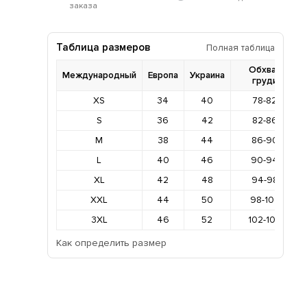
заказа
Таблица размеров
Полная таблица
Обхват
Международный
Европа
Украина
груди
XS
34
40
78-82
S
36
42
82-86
M
38
44
86-90
L
40
46
90-94
XL
42
48
94-98
XXL
44
50
98-102
3XL
46
52
102-106
Как определить размер