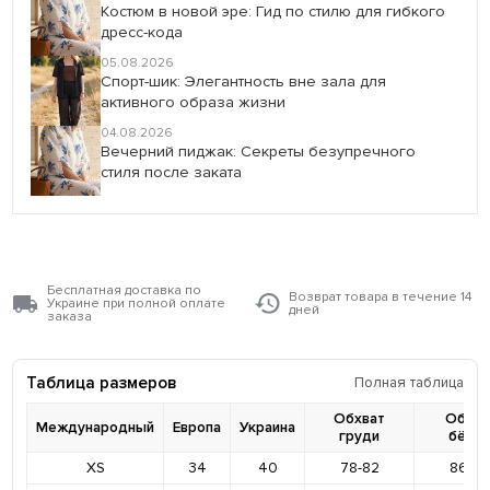
Костюм в новой эре: Гид по стилю для гибкого
дресс-кода
05.08.2026
Спорт-шик: Элегантность вне зала для
активного образа жизни
04.08.2026
Вечерний пиджак: Секреты безупречного
стиля после заката
Бесплатная доставка по
Возврат товара в течение 14
Украине при полной оплате
дней
заказа
Таблица размеров
Полная таблица
Обхват
Обхва
Международный
Европа
Украина
груди
бёде
XS
34
40
78-82
86-9