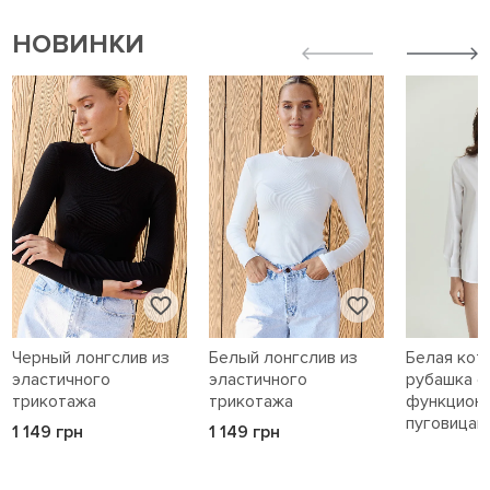
НОВИНКИ
Черный лонгслив из
Белый лонгслив из
Белая кот
эластичного
эластичного
рубашка с
трикотажа
трикотажа
функцион
пуговицам
1 149 грн
1 149 грн
1 589 грн