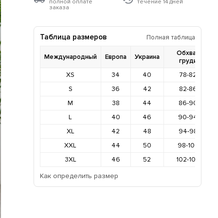
полной оплате
течение 14 дней
заказа
Таблица размеров
Полная таблица
Обхват
Международный
Европа
Украина
груди
XS
34
40
78-82
S
36
42
82-86
M
38
44
86-90
L
40
46
90-94
XL
42
48
94-98
XXL
44
50
98-102
3XL
46
52
102-106
Как определить размер