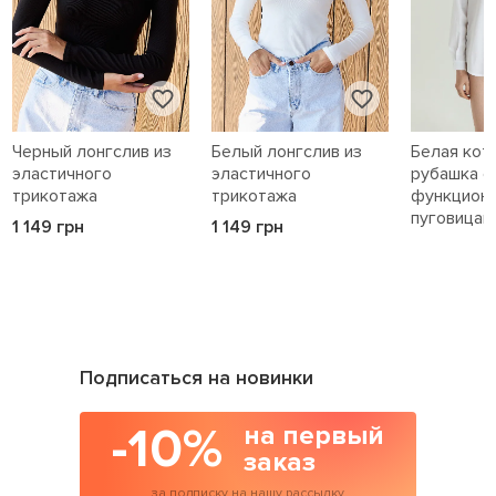
Черный лонгслив из
Белый лонгслив из
Белая кот
эластичного
эластичного
рубашка с
трикотажа
трикотажа
функцион
пуговицам
1 149 грн
1 149 грн
1 589 грн
Подписаться на новинки
-10%
на первый
заказ
за подписку на нашу рассылку