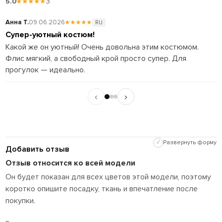
5.0
★★★★★
3
Анна Т.
09.06.2026
★★★★★
Д
RU
Супер-уютный костюм!
С
Какой же он уютный! Очень довольна этим костюмом.
К
Флис мягкий, а свободный крой просто супер. Для
ф
прогулок — идеально.
О
к
‹
›
✓
Развернуть форму
Добавить отзыв
Отзыв относится ко всей модели
Он будет показан для всех цветов этой модели, поэтому
коротко опишите посадку, ткань и впечатление после
покупки.