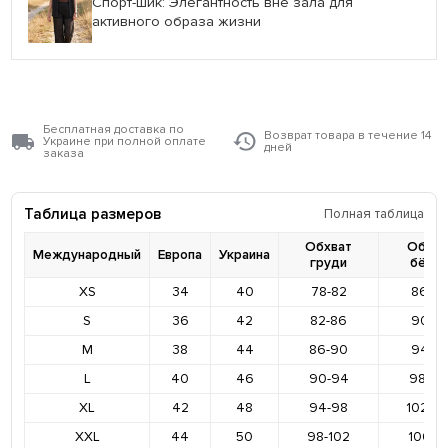
Спорт-шик: Элегантность вне зала для
активного образа жизни
Бесплатная доставка по
Возврат товара в течение 14
Украине при полной оплате
дней
заказа
Таблица размеров
Полная таблица
Обхват
Обхва
Международный
Европа
Украина
груди
бёде
XS
34
40
78-82
86-9
S
36
42
82-86
90-9
M
38
44
86-90
94-9
L
40
46
90-94
98-10
XL
42
48
94-98
102-1
XXL
44
50
98-102
106-11