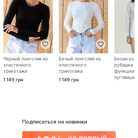
Черный лонгслив из
Белый лонгслив из
Белая кот
эластичного
эластичного
рубашка с
трикотажа
трикотажа
функцион
пуговицам
1 149 грн
1 149 грн
1 589 грн
Подписаться на новинки
на первый