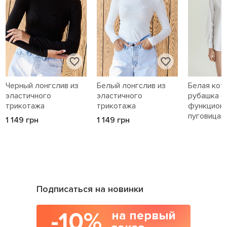
Черный лонгслив из
Белый лонгслив из
Белая кот
эластичного
эластичного
рубашка с
трикотажа
трикотажа
функцион
пуговицам
1 149 грн
1 149 грн
1 589 грн
Подписаться на новинки
-10%
на первый