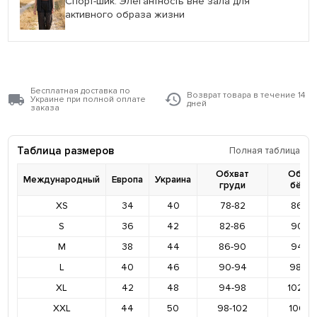
Спорт-шик: Элегантность вне зала для
активного образа жизни
Бесплатная доставка по
Возврат товара в течение 14
Украине при полной оплате
дней
заказа
Таблица размеров
Полная таблица
Обхват
Обхва
Международный
Европа
Украина
груди
бёде
XS
34
40
78-82
86-9
S
36
42
82-86
90-9
M
38
44
86-90
94-9
L
40
46
90-94
98-10
XL
42
48
94-98
102-1
XXL
44
50
98-102
106-11