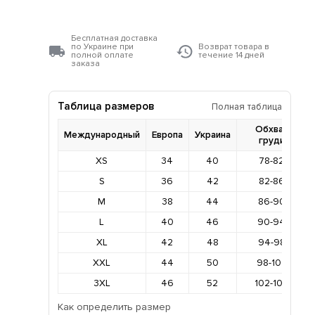
Бесплатная доставка
по Украине при
Возврат товара в
полной оплате
течение 14 дней
заказа
Таблица размеров
Полная таблица
Обхват
Международный
Европа
Украина
груди
XS
34
40
78-82
S
36
42
82-86
M
38
44
86-90
L
40
46
90-94
XL
42
48
94-98
XXL
44
50
98-102
3XL
46
52
102-106
Как определить размер