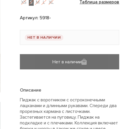
XS
S
M
L
XL
Таблица размеров
Артикул:
5918-
НЕТ В НАЛИЧИИ
Нет в наличии
Описание
Пиджак с воротником с остроконечными
лацканами и длинными рукавами. Спереди два
прорезных кармана с листочками.
Застегивается на пуговицу. Пиджак на
подкладке и с плечиками. Коллекция включает
брюки и шорты в таком же стиле и цвете.