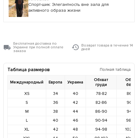
Спорт-шик: Элегантность вне зала для
активного образа жизни
Бесплатная доставка по
Возврат товара в течение 14
Украине при полной оплате
дней
заказа
Таблица размеров
Полная таблица
Обхват
Обхва
Международный
Европа
Украина
груди
бёде
XS
34
40
78-82
86-9
S
36
42
82-86
90-9
M
38
44
86-90
94-9
L
40
46
90-94
98-10
XL
42
48
94-98
102-1