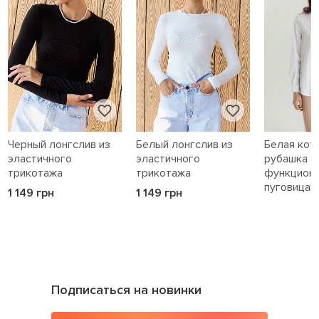
Черный лонгслив из
Белый лонгслив из
Белая кот
эластичного
эластичного
рубашка с
трикотажа
трикотажа
функцион
пуговицам
1 149 грн
1 149 грн
1 589 грн
Подписаться на новинки