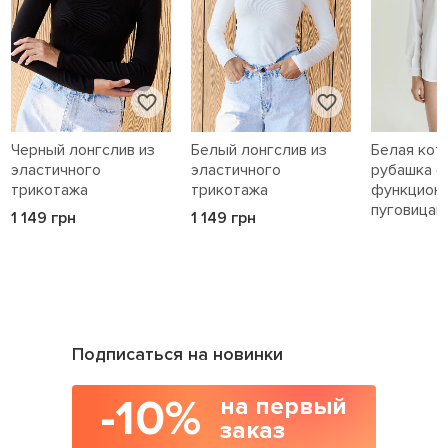
Черный лонгслив из
Белый лонгслив из
Белая кот
эластичного
эластичного
рубашка с
трикотажа
трикотажа
функцион
пуговицам
1 149 грн
1 149 грн
1 589 грн
Подписаться на новинки
-10%
на первый
заказ