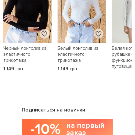
Черный лонгслив из
Белый лонгслив из
Белая кот
эластичного
эластичного
рубашка с
трикотажа
трикотажа
функцион
пуговицам
1 149 грн
1 149 грн
1 589 грн
Подписаться на новинки
-10%
на первый
заказ