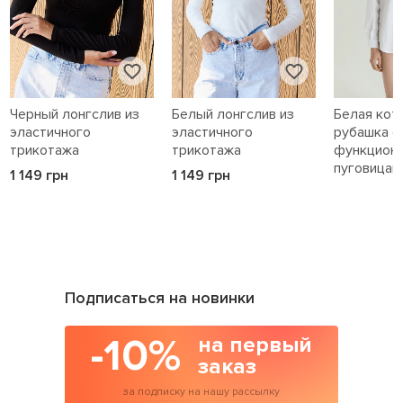
Черный лонгслив из
Белый лонгслив из
Белая кот
эластичного
эластичного
рубашка с
трикотажа
трикотажа
функцион
пуговицам
1 149 грн
1 149 грн
1 589 грн
Подписаться на новинки
-10%
на первый
заказ
за подписку на нашу рассылку