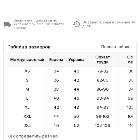
Бесплатная доставка по
Возврат товара в течение 14
Украине при полной оплате
дней
заказа
Таблица размеров
Полная таблица
Обхват
Обхва
Международный
Европа
Украина
груди
бёде
XS
34
40
78-82
86-9
S
36
42
82-86
90-9
M
38
44
86-90
94-9
L
40
46
90-94
98-10
XL
42
48
94-98
102-1
XXL
44
50
98-102
106-11
3XL
46
52
102-106
110-11
Как определить размер