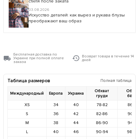
стиля после заката
03.08.2026
Искусство деталей: как вырез и рукава блузы
преображают ваш образ
Бесплатная доставка по
Возврат товара в течение 14
Украине при полной оплате
дней
заказа
Таблица размеров
Полная таблица
Обхват
Обхва
Международный
Европа
Украина
груди
бёде
XS
34
40
78-82
86-9
S
36
42
82-86
90-9
M
38
44
86-90
94-9
L
40
46
90-94
98-10