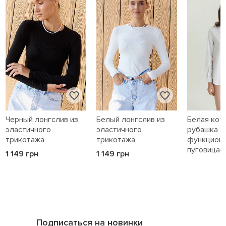
Черный лонгслив из
Белый лонгслив из
Белая кот
эластичного
эластичного
рубашка с
трикотажа
трикотажа
функцион
пуговицам
1 149 грн
1 149 грн
1 589 грн
Подписаться на новинки