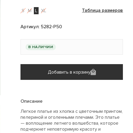
S
M
L
XL
Таблица размеров
Артикул:
5282-P50
В НАЛИЧИИ
Добавить в корзину
Описание
Легкое платье из хлопка с цветочным принтом,
пелериной и оголенными плечами. Это платье
— воплощение летнего волшебства, которое
подчеркнет неповторимую красоту и