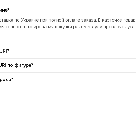
ине?
тавка по Украине при полной оплате заказа. В карточке това
Для точного планирования покупки рекомендуем проверять ус
URI?
RI по фигуре?
орода?