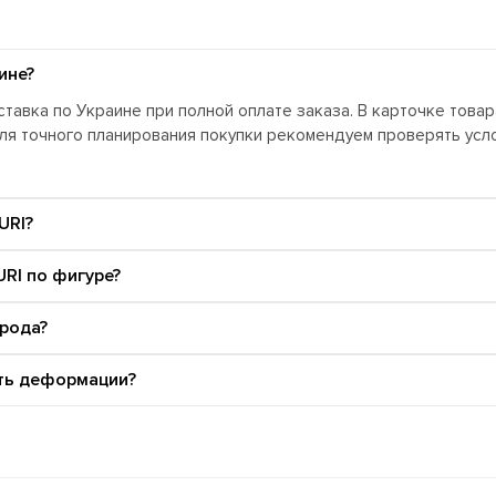
ине?
тавка по Украине при полной оплате заказа. В карточке това
Для точного планирования покупки рекомендуем проверять ус
URI?
RI по фигуре?
орода?
ать деформации?