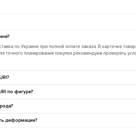
ине?
тавка по Украине при полной оплате заказа. В карточке това
Для точного планирования покупки рекомендуем проверять ус
URI?
RI по фигуре?
орода?
ать деформации?