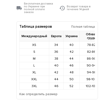
Бесплатная доставка
по Украине при
Возврат товара в
полной оплате
течение 14 дней
заказа
Таблица размеров
Полная таблица
Обхват
Международный
Европа
Украина
груди
XS
34
40
78-82
S
36
42
82-86
M
38
44
86-90
L
40
46
90-94
XL
42
48
94-98
XXL
44
50
98-102
3XL
46
52
102-106
Как определить размер