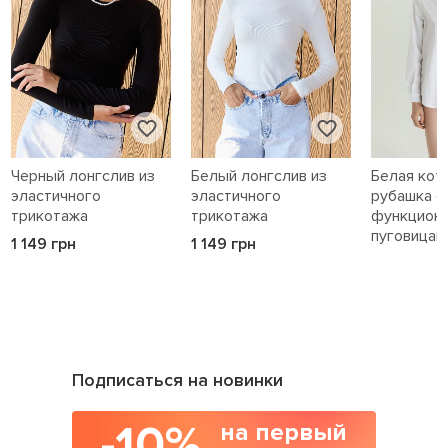
Черный лонгслив из
Белый лонгслив из
Белая кот
эластичного
эластичного
рубашка с
трикотажа
трикотажа
функцион
пуговицам
1 149 грн
1 149 грн
1 589 грн
Подписаться на новинки
-10%
на первый