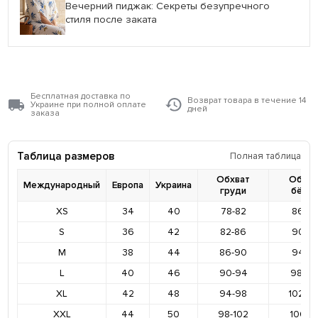
Вечерний пиджак: Секреты безупречного
стиля после заката
Бесплатная доставка по
Возврат товара в течение 14
Украине при полной оплате
дней
заказа
Таблица размеров
Полная таблица
Обхват
Обхва
Международный
Европа
Украина
груди
бёде
XS
34
40
78-82
86-9
S
36
42
82-86
90-9
M
38
44
86-90
94-9
L
40
46
90-94
98-10
XL
42
48
94-98
102-1
XXL
44
50
98-102
106-11