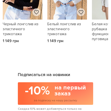
Черный лонгслив из
Белый лонгслив из
Белая кот
эластичного
эластичного
рубашка с
трикотажа
трикотажа
функцион
пуговицам
1 149 грн
1 149 грн
1 589 грн
Подписаться на новинки
-10%
на первый
заказ
за подписку на нашу рассылку
Скидка 10% может добавляться только на