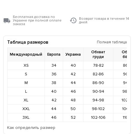
Бесплатная доставка по
Возврат товара в течение 14
Украине при полной оплате
дней
заказа
Таблица размеров
Полная таблица
Обхват
Обхва
Международный
Европа
Украина
груди
бёде
XS
34
40
78-82
86-9
S
36
42
82-86
90-9
M
38
44
86-90
94-9
L
40
46
90-94
98-10
XL
42
48
94-98
102-1
XXL
44
50
98-102
106-11
3XL
46
52
102-106
110-11
Как определить размер