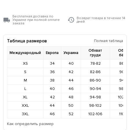
Бесплатная доставка по
Возврат товара в течение 14
Украине при полной оплате
дней
заказа
Таблица размеров
Полная таблица
Обхват
Обхва
Международный
Европа
Украина
груди
бёде
XS
34
40
78-82
86-9
S
36
42
82-86
90-9
M
38
44
86-90
94-9
L
40
46
90-94
98-10
XL
42
48
94-98
102-1
XXL
44
50
98-102
106-11
3XL
46
52
102-106
110-11
Как определить размер