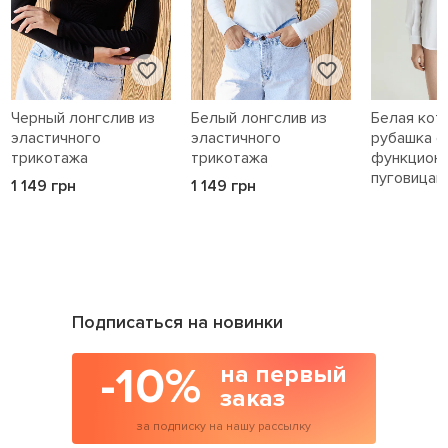
Черный лонгслив из
Белый лонгслив из
Белая кот
эластичного
эластичного
рубашка с
трикотажа
трикотажа
функцион
пуговицам
1 149 грн
1 149 грн
1 589 грн
Подписаться на новинки
-10%
на первый
заказ
за подписку на нашу рассылку