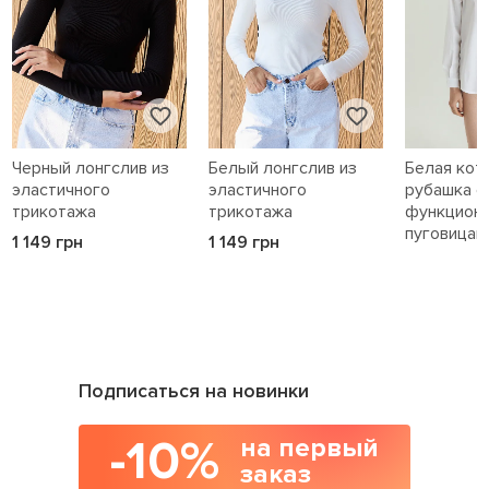
Черный лонгслив из
Белый лонгслив из
Белая кот
эластичного
эластичного
рубашка с
трикотажа
трикотажа
функцион
пуговицам
1 149 грн
1 149 грн
1 589 грн
Подписаться на новинки
-10%
на первый
заказ