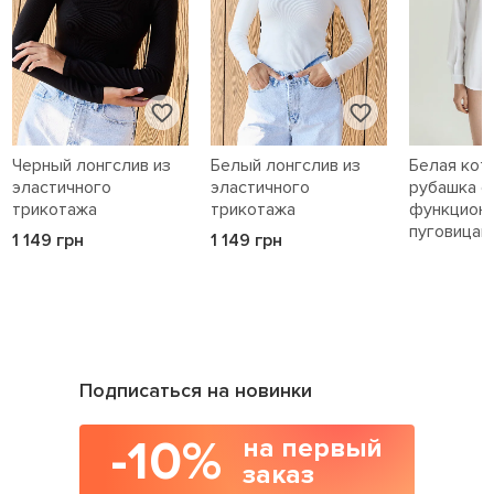
Черный лонгслив из
Белый лонгслив из
Белая кот
эластичного
эластичного
рубашка с
трикотажа
трикотажа
функцион
пуговицам
1 149 грн
1 149 грн
1 589 грн
Подписаться на новинки
-10%
на первый
заказ