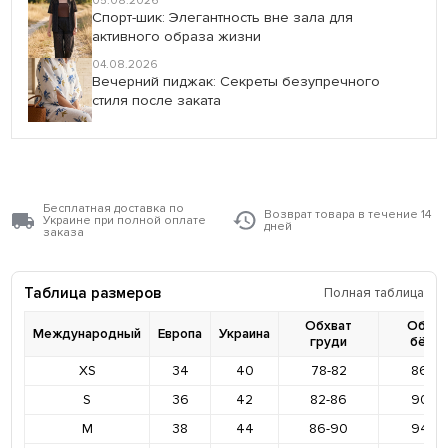
05.08.2026
Спорт-шик: Элегантность вне зала для
активного образа жизни
04.08.2026
Вечерний пиджак: Секреты безупречного
стиля после заката
Бесплатная доставка по
Возврат товара в течение 14
Украине при полной оплате
дней
заказа
Таблица размеров
Полная таблица
Обхват
Обхва
Международный
Европа
Украина
груди
бёде
XS
34
40
78-82
86-9
S
36
42
82-86
90-9
M
38
44
86-90
94-9