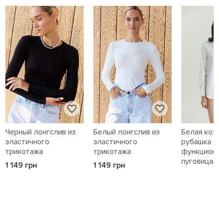
Черный лонгслив из
Белый лонгслив из
Белая кот
эластичного
эластичного
рубашка с
трикотажа
трикотажа
функцион
пуговицам
1 149 грн
1 149 грн
1 589 грн