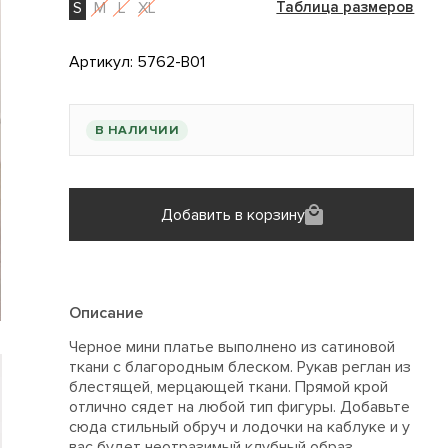
S
M
L
XL
Таблица размеров
Артикул:
5762-B01
В НАЛИЧИИ
Добавить в корзину
Описание
Черное мини платье выполнено из сатиновой
ткани с благородным блеском. Рукав реглан из
блестящей, мерцающей ткани. Прямой крой
отлично сядет на любой тип фигуры. Добавьте
сюда стильный обруч и лодочки на каблуке и у
вас будет неотразимый клубный образ.