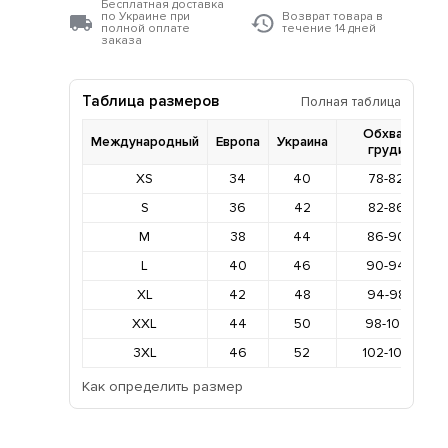
Бесплатная доставка
по Украине при
Возврат товара в
полной оплате
течение 14 дней
заказа
Таблица размеров
Полная таблица
Обхват
Международный
Европа
Украина
груди
XS
34
40
78-82
S
36
42
82-86
M
38
44
86-90
L
40
46
90-94
XL
42
48
94-98
XXL
44
50
98-102
3XL
46
52
102-106
Как определить размер