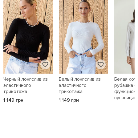
Черный лонгслив из
Белый лонгслив из
Белая кот
эластичного
эластичного
рубашка с
трикотажа
трикотажа
функцион
пуговицам
1 149 грн
1 149 грн
1 589 грн