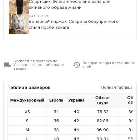
Спорт-шик: Элегантность вне зала для
активного образа жизни
04.08.2026
Вечерний пиджак: Секреты безупречного
стиля после заката
Бесплатная доставка по
Возврат товара в течение 14
Украине при полной оплате
дней
заказа
Таблица размеров
Полная таблица
Обхват
Обхва
Международный
Европа
Украина
груди
бёде
XS
34
40
78-82
86-9
S
36
42
82-86
90-9
M
38
44
86-90
94-9
L
40
46
90-94
98-10