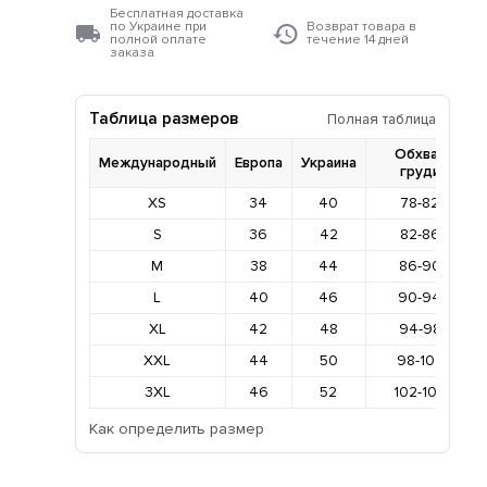
Бесплатная доставка
по Украине при
Возврат товара в
полной оплате
течение 14 дней
заказа
Таблица размеров
Полная таблица
Обхват
Международный
Европа
Украина
груди
XS
34
40
78-82
S
36
42
82-86
M
38
44
86-90
L
40
46
90-94
XL
42
48
94-98
XXL
44
50
98-102
3XL
46
52
102-106
Как определить размер