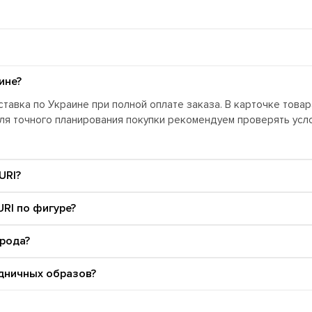
ине?
тавка по Украине при полной оплате заказа. В карточке това
Для точного планирования покупки рекомендуем проверять ус
URI?
RI по фигуре?
орода?
дничных образов?