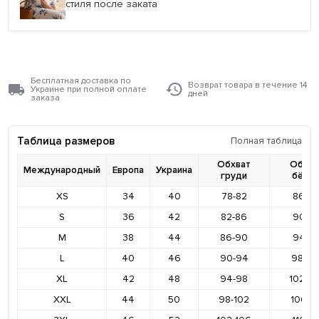
стиля после заката
Бесплатная доставка по
Возврат товара в течение 14
Украине при полной оплате
дней
заказа
Таблица размеров
Полная таблица
Обхват
Обхва
Международный
Европа
Украина
груди
бёде
XS
34
40
78-82
86-9
S
36
42
82-86
90-9
M
38
44
86-90
94-9
L
40
46
90-94
98-10
XL
42
48
94-98
102-1
XXL
44
50
98-102
106-11