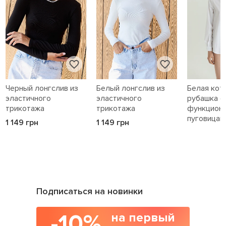
Черный лонгслив из
Белый лонгслив из
Белая кот
эластичного
эластичного
рубашка с
трикотажа
трикотажа
функцион
пуговицам
1 149 грн
1 149 грн
1 589 грн
Подписаться на новинки
-10%
на первый