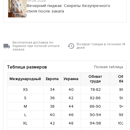
04.08.2026
Вечерний пиджак: Секреты безупречного
стиля после заката
Бесплатная доставка по
Возврат товара в течение 14
Украине при полной оплате
дней
заказа
Таблица размеров
Полная таблица
Обхват
Обхва
Международный
Европа
Украина
груди
бёде
XS
34
40
78-82
86-9
S
36
42
82-86
90-9
M
38
44
86-90
94-9
L
40
46
90-94
98-10
XL
42
48
94-98
102-1