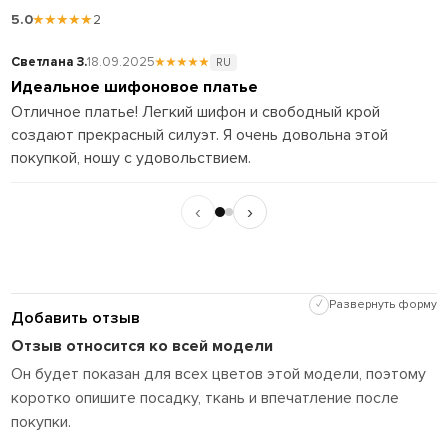
5.0
★★★★★
2
Светлана З.
18.09.2025
★★★★★
О
RU
Идеальное шифоновое платье
Ч
Отличное платье! Легкий шифон и свободный крой
Н
создают прекрасный силуэт. Я очень довольна этой
о
покупкой, ношу с удовольствием.
с
‹
›
✓
Развернуть форму
Добавить отзыв
Отзыв относится ко всей модели
Он будет показан для всех цветов этой модели, поэтому
коротко опишите посадку, ткань и впечатление после
покупки.