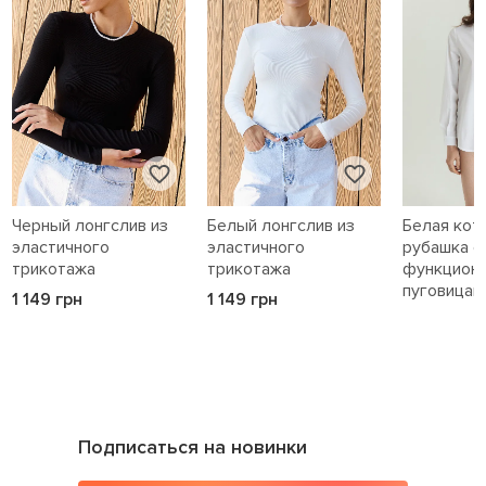
Черный лонгслив из
Белый лонгслив из
Белая кот
эластичного
эластичного
рубашка с
трикотажа
трикотажа
функцион
пуговицам
1 149 грн
1 149 грн
1 589 грн
Подписаться на новинки