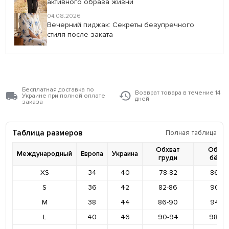
активного образа жизни
04.08.2026
Вечерний пиджак: Секреты безупречного
стиля после заката
Бесплатная доставка по
Возврат товара в течение 14
Украине при полной оплате
дней
заказа
Таблица размеров
Полная таблица
Обхват
Обхва
Международный
Европа
Украина
груди
бёде
XS
34
40
78-82
86-9
S
36
42
82-86
90-9
M
38
44
86-90
94-9
L
40
46
90-94
98-10