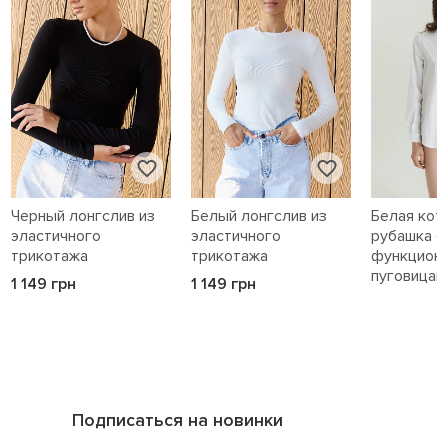
Черный лонгслив из
Белый лонгслив из
Белая кот
эластичного
эластичного
рубашка с
трикотажа
трикотажа
функцион
пуговицам
1 149 грн
1 149 грн
1 589 грн
Подписаться на новинки