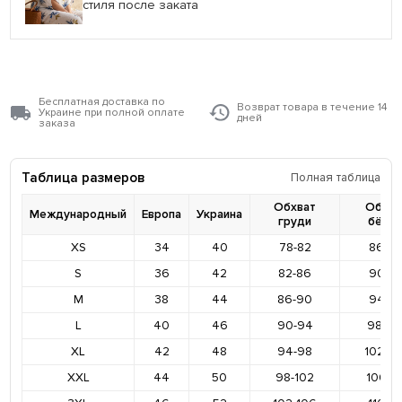
стиля после заката
Бесплатная доставка по
Возврат товара в течение 14
Украине при полной оплате
дней
заказа
Таблица размеров
Полная таблица
Обхват
Обхва
Международный
Европа
Украина
груди
бёде
XS
34
40
78-82
86-9
S
36
42
82-86
90-9
M
38
44
86-90
94-9
L
40
46
90-94
98-10
XL
42
48
94-98
102-1
XXL
44
50
98-102
106-11