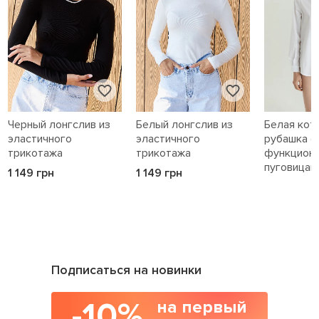
Черный лонгслив из
Белый лонгслив из
Белая кот
эластичного
эластичного
рубашка с
трикотажа
трикотажа
функцион
пуговицам
1 149 грн
1 149 грн
1 589 грн
Подписаться на новинки
-10%
на первый