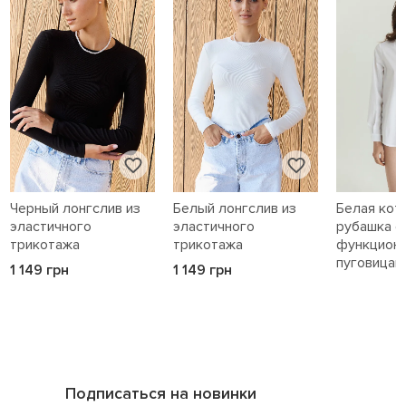
Черный лонгслив из
Белый лонгслив из
Белая кот
эластичного
эластичного
рубашка с
трикотажа
трикотажа
функцион
пуговицам
1 149 грн
1 149 грн
1 589 грн
Подписаться на новинки