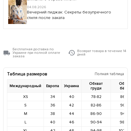
04.08.2026
Вечерний пиджак: Секреты безупречного
стиля после заката
Бесплатная доставка по
Возврат товара в течение 14
Украине при полной оплате
дней
заказа
Таблица размеров
Полная таблица
Обхват
Обхва
Международный
Европа
Украина
груди
бёде
XS
34
40
78-82
86-9
S
36
42
82-86
90-9
M
38
44
86-90
94-9
L
40
46
90-94
98-10
XL
42
48
94-98
102-1