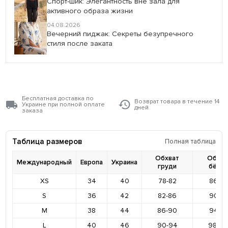
Спорт-шик: Элегантность вне зала для
активного образа жизни
04.08.2026
Вечерний пиджак: Секреты безупречного
стиля после заката
Бесплатная доставка по
Возврат товара в течение 14
Украине при полной оплате
дней
заказа
Таблица размеров
Полная таблица
Обхват
Обхва
Международный
Европа
Украина
груди
бёде
XS
34
40
78-82
86-9
S
36
42
82-86
90-9
M
38
44
86-90
94-9
L
40
46
90-94
98-10