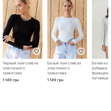
Черный лонгслив из
Белый лонгслив из
Белая кот
эластичного
эластичного
рубашка с
трикотажа
трикотажа
функцион
пуговицам
1 149 грн
1 149 грн
1 589 грн