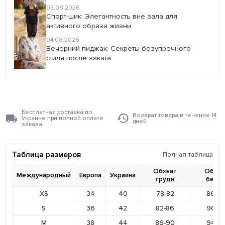
05.08.2026
Спорт-шик: Элегантность вне зала для
активного образа жизни
04.08.2026
Вечерний пиджак: Секреты безупречного
стиля после заката
Бесплатная доставка по
Возврат товара в течение 14
Украине при полной оплате
дней
заказа
Таблица размеров
Полная таблица
Обхват
Обхва
Международный
Европа
Украина
груди
бёде
XS
34
40
78-82
86-9
S
36
42
82-86
90-9
M
38
44
86-90
94-9