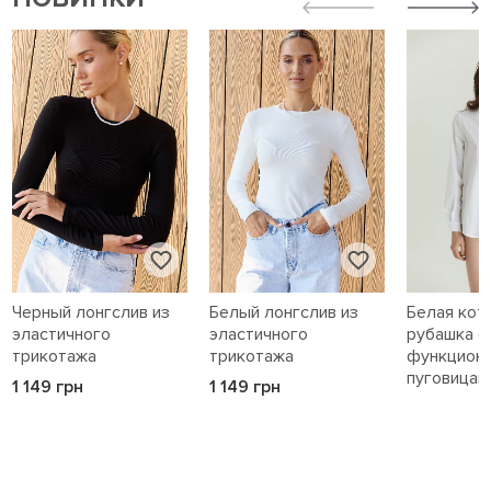
Черный лонгслив из
Белый лонгслив из
Белая кот
эластичного
эластичного
рубашка с
трикотажа
трикотажа
функцион
пуговицам
1 149 грн
1 149 грн
1 589 грн