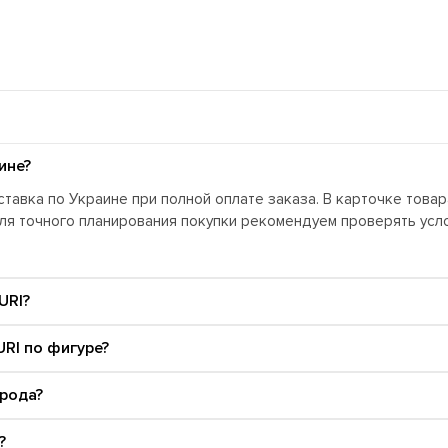
ине?
тавка по Украине при полной оплате заказа. В карточке това
Для точного планирования покупки рекомендуем проверять ус
URI?
RI по фигуре?
орода?
?