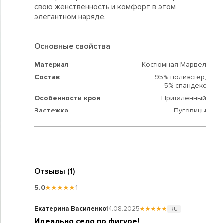
свою женственность и комфорт в этом
элегантном наряде.
Основные свойства
Материал
Костюмная Марвел
Состав
95% полиэстер,
5% спандекс
Особенности кроя
Приталенный
Застежка
Пуговицы
Отзывы (1)
5.0
★★★★★
1
Екатерина Василенко
14.08.2025
★★★★★
RU
Идеально село по фигуре!