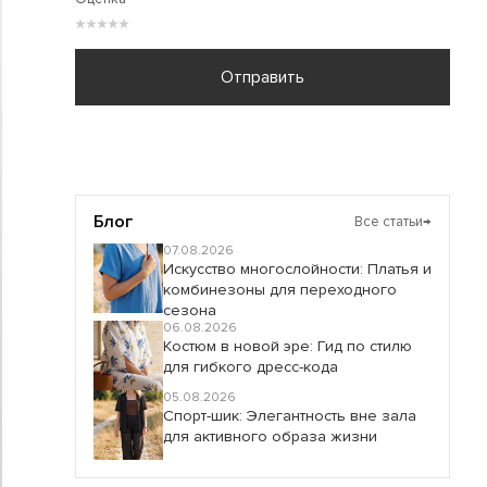
★
★
★
★
★
Отправить
Блог
Все статьи
→
07.08.2026
Искусство многослойности: Платья и
комбинезоны для переходного
сезона
06.08.2026
Костюм в новой эре: Гид по стилю
для гибкого дресс-кода
05.08.2026
Спорт-шик: Элегантность вне зала
для активного образа жизни