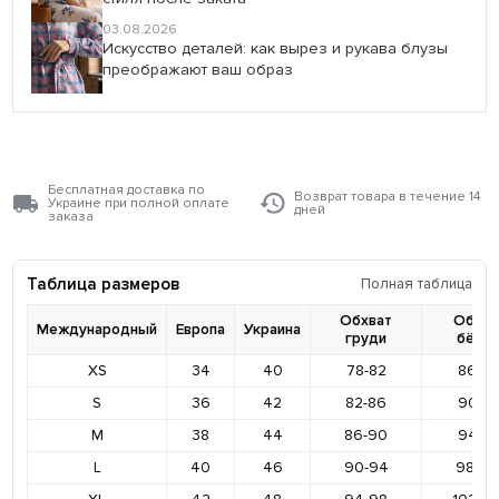
03.08.2026
Искусство деталей: как вырез и рукава блузы
преображают ваш образ
Бесплатная доставка по
Возврат товара в течение 14
Украине при полной оплате
дней
заказа
Таблица размеров
Полная таблица
Обхват
Обхва
Международный
Европа
Украина
груди
бёде
XS
34
40
78-82
86-9
S
36
42
82-86
90-9
M
38
44
86-90
94-9
L
40
46
90-94
98-10