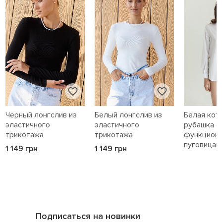
Черный лонгслив из
Белый лонгслив из
Белая кот
эластичного
эластичного
рубашка с
трикотажа
трикотажа
функцион
пуговицам
1 149 грн
1 149 грн
1 589 грн
Подписаться на новинки