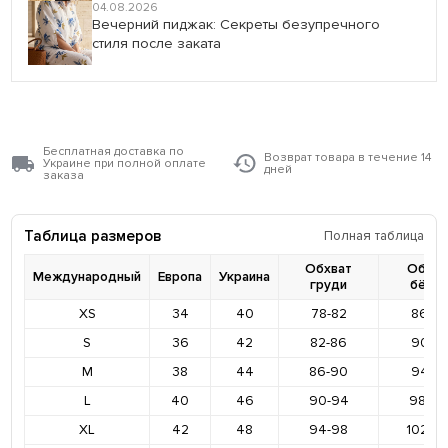
04.08.2026
Вечерний пиджак: Секреты безупречного
стиля после заката
Бесплатная доставка по
Возврат товара в течение 14
Украине при полной оплате
дней
заказа
Таблица размеров
Полная таблица
Обхват
Обхва
Международный
Европа
Украина
груди
бёде
XS
34
40
78-82
86-9
S
36
42
82-86
90-9
M
38
44
86-90
94-9
L
40
46
90-94
98-10
XL
42
48
94-98
102-1