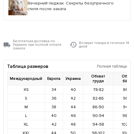
Вечерний пиджак: Секреты безупречного
стиля после заката
Бесплатная доставка по
Возврат товара в течение 14
Украине при полной оплате
дней
заказа
Таблица размеров
Полная таблица
Обхват
Обхва
Международный
Европа
Украина
груди
бёде
XS
34
40
78-82
86-9
S
36
42
82-86
90-9
M
38
44
86-90
94-9
L
40
46
90-94
98-10
XL
42
48
94-98
102-1
XXL
44
50
98-102
106-11