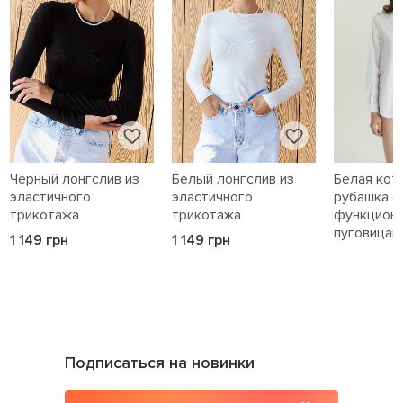
Черный лонгслив из
Белый лонгслив из
Белая кот
эластичного
эластичного
рубашка с
трикотажа
трикотажа
функцион
пуговицам
1 149 грн
1 149 грн
1 589 грн
Подписаться на новинки