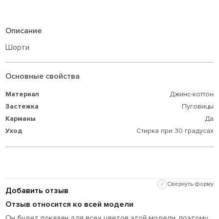
Описание
Шорти
Основные свойства
Материал
Джинс-коттон
Застежка
Пуговицы
Карманы
Да
Уход
Стирка при 30 градусах
✓
Свернуть форму
Добавить отзыв
Отзыв относится ко всей модели
Он будет показан для всех цветов этой модели, поэтому