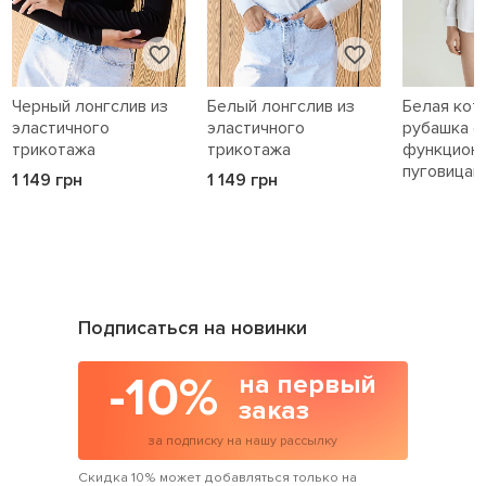
Черный лонгслив из
Белый лонгслив из
Белая кот
эластичного
эластичного
рубашка с
трикотажа
трикотажа
функцион
пуговицам
1 149 грн
1 149 грн
1 589 грн
Подписаться на новинки
-10%
на первый
заказ
за подписку на нашу рассылку
Скидка 10% может добавляться только на