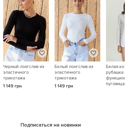
Черный лонгслив из
Белый лонгслив из
Белая кот
эластичного
эластичного
рубашка с
трикотажа
трикотажа
функцион
пуговицам
1 149 грн
1 149 грн
1 589 грн
Подписаться на новинки