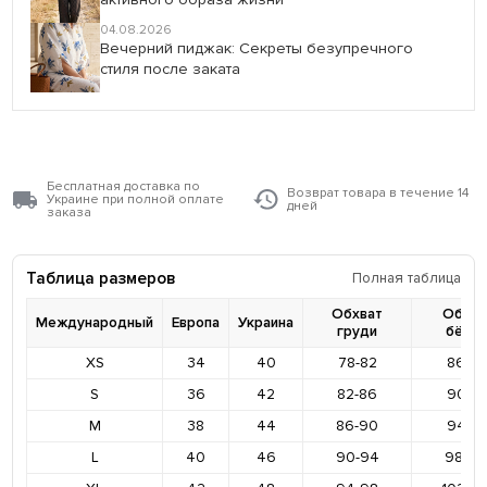
04.08.2026
Вечерний пиджак: Секреты безупречного
стиля после заката
Бесплатная доставка по
Возврат товара в течение 14
Украине при полной оплате
дней
заказа
Таблица размеров
Полная таблица
Обхват
Обхва
Международный
Европа
Украина
груди
бёде
XS
34
40
78-82
86-9
S
36
42
82-86
90-9
M
38
44
86-90
94-9
L
40
46
90-94
98-10