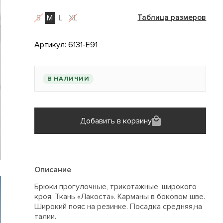
S
M
L
XL
Таблица размеров
Артикул:
6131-E91
В НАЛИЧИИ
Добавить в корзину
Описание
Брюки прогулочные, трикотажные ,широкого
кроя. Ткань «Лакоста». Карманы в боковом шве.
Широкий пояс на резинке. Посадка средняя,на
талии.