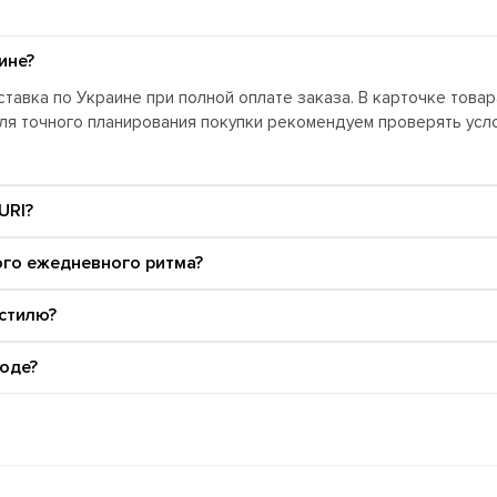
ине?
тавка по Украине при полной оплате заказа. В карточке това
Для точного планирования покупки рекомендуем проверять ус
URI?
ого ежедневного ритма?
 стилю?
оде?