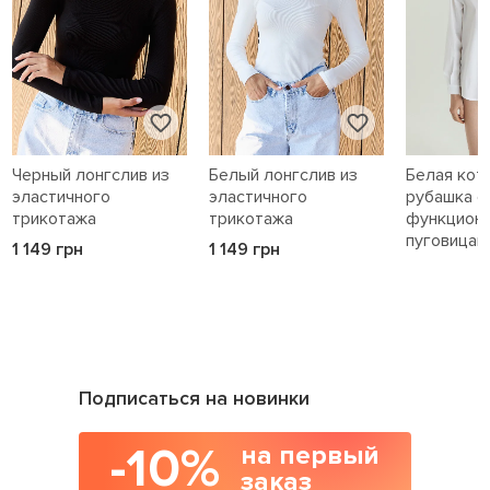
Черный лонгслив из
Белый лонгслив из
Белая кот
эластичного
эластичного
рубашка с
трикотажа
трикотажа
функцион
пуговицам
1 149 грн
1 149 грн
1 589 грн
Подписаться на новинки
-10%
на первый
заказ