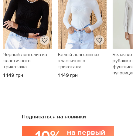
Черный лонгслив из
Белый лонгслив из
Белая кот
эластичного
эластичного
рубашка с
трикотажа
трикотажа
функцион
пуговицам
1 149 грн
1 149 грн
1 589 грн
Подписаться на новинки
на первый