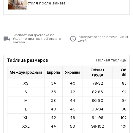
стиля после заката
Бесплатная доставка по
Возврат товара в течение 14
Украине при полной оплате
дней
заказа
Таблица размеров
Полная таблица
Обхват
Обхва
Международный
Европа
Украина
груди
бёде
XS
34
40
78-82
86-9
S
36
42
82-86
90-9
M
38
44
86-90
94-9
L
40
46
90-94
98-10
XL
42
48
94-98
102-1
XXL
44
50
98-102
106-11