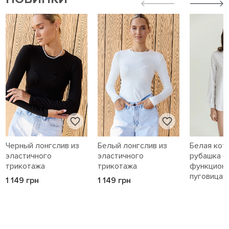
Черный лонгслив из
Белый лонгслив из
Белая кот
эластичного
эластичного
рубашка с
трикотажа
трикотажа
функцион
пуговицам
1 149 грн
1 149 грн
1 589 грн