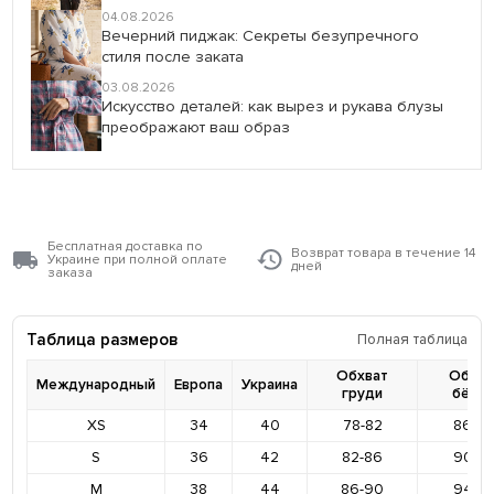
04.08.2026
Вечерний пиджак: Секреты безупречного
стиля после заката
03.08.2026
Искусство деталей: как вырез и рукава блузы
преображают ваш образ
Бесплатная доставка по
Возврат товара в течение 14
Украине при полной оплате
дней
заказа
Таблица размеров
Полная таблица
Обхват
Обхва
Международный
Европа
Украина
груди
бёде
XS
34
40
78-82
86-9
S
36
42
82-86
90-9
M
38
44
86-90
94-9