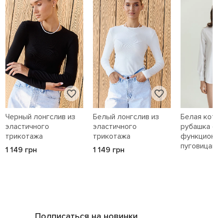
Черный лонгслив из
Белый лонгслив из
Белая кот
эластичного
эластичного
рубашка с
трикотажа
трикотажа
функцион
пуговицам
1 149 грн
1 149 грн
1 589 грн
Подписаться на новинки