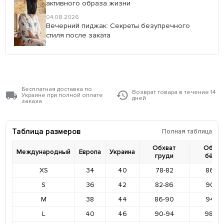
активного образа жизни
04.08.2026
Вечерний пиджак: Секреты безупречного
стиля после заката
Бесплатная доставка по
Возврат товара в течение 14
Украине при полной оплате
дней
заказа
Таблица размеров
Полная таблица
Обхват
Обхва
Международный
Европа
Украина
груди
бёде
XS
34
40
78-82
86-9
S
36
42
82-86
90-9
M
38
44
86-90
94-9
L
40
46
90-94
98-10