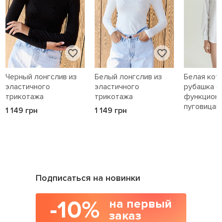
Черный лонгслив из
Белый лонгслив из
Белая кот
эластичного
эластичного
рубашка с
трикотажа
трикотажа
функцион
пуговицам
1 149 грн
1 149 грн
1 589 грн
Подписаться на новинки
-10%
на первый
заказ