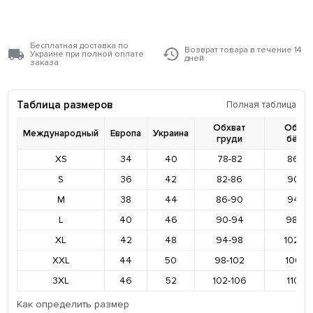
Бесплатная доставка по
Возврат товара в течение 14
Украине при полной оплате
дней
заказа
Таблица размеров
Полная таблица
Обхват
Обхва
Международный
Европа
Украина
груди
бёде
XS
34
40
78-82
86-9
S
36
42
82-86
90-9
M
38
44
86-90
94-9
L
40
46
90-94
98-10
XL
42
48
94-98
102-1
XXL
44
50
98-102
106-11
3XL
46
52
102-106
110-11
Как определить размер