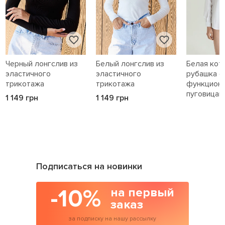
Черный лонгслив из
Белый лонгслив из
Белая кот
эластичного
эластичного
рубашка с
трикотажа
трикотажа
функцион
пуговицам
1 149 грн
1 149 грн
1 589 грн
Подписаться на новинки
-10%
на первый
заказ
за подписку на нашу рассылку