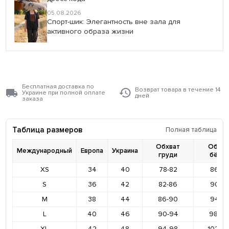
05.08.2026
Спорт-шик: Элегантность вне зала для
активного образа жизни
Бесплатная доставка по
Возврат товара в течение 14
Украине при полной оплате
дней
заказа
Таблица размеров
Полная таблица
Обхват
Обхва
Международный
Европа
Украина
груди
бёде
XS
34
40
78-82
86-9
S
36
42
82-86
90-9
M
38
44
86-90
94-9
L
40
46
90-94
98-10
XL
42
48
94-98
102-1