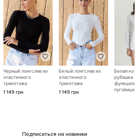
Черный лонгслив из
Белый лонгслив из
Белая кот
эластичного
эластичного
рубашка с
трикотажа
трикотажа
функцион
пуговицам
1 149 грн
1 149 грн
1 589 грн
Подписаться на новинки